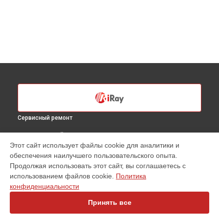
Сервисный ремонт
ВЫБЕРИ СВОЙ ГОРОД
Этот сайт использует файлы cookie для аналитики и
Ремонт тепловизионной камеры HT 300 iRay в
Санкт-
обеспечения наилучшего пользовательского опыта.
Петербурге
Продолжая использовать этот сайт, вы соглашаетесь с
Ремонт тепловизионной камеры HT 300 iRay в
Краснодаре
использованием файлов cookie.
Политика
Ремонт тепловизионной камеры HT 300 iRay в
Ростове-на-
конфиденциальности
Дону
Принять все
Ремонт тепловизионной камеры HT 300 iRay в
Нижнем
Новгороде