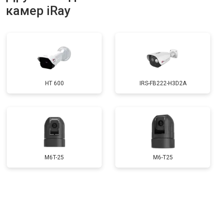
камер iRay
HT 600
IRS-FB222-H3D2A
M6T-25
M6-T25