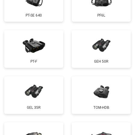
PT-SE 640
PF6L
PT-F
GEH 50R
GEL 35R
TOM-HDB