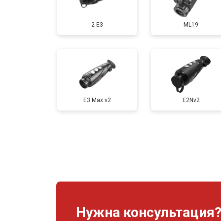
2 E3
ML19
E3 Max v2
E2Nv2
Нужна консультация