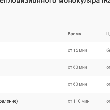
епловизионного монокуляра iRa
Время
Ц
от 15 мин
б
от 60 мин
о
от 60 мин
о
овление)
от 110 мин
о