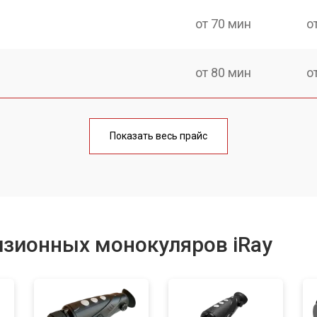
от 70 мин
о
от 80 мин
о
от 60 мин
о
Показать весь прайс
от 80 мин
о
от 70 мин
о
изионных монокуляров iRay