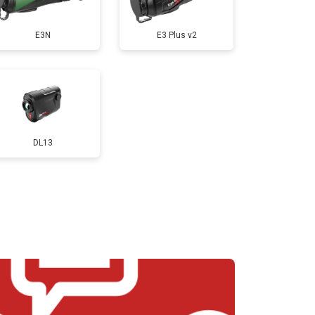
E3N
E3 Plus v2
DL13