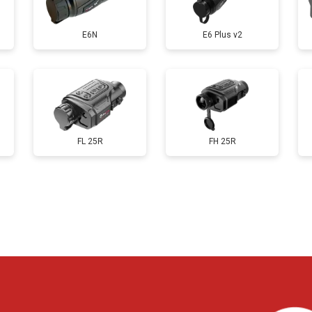
E6N
E6 Plus v2
FL 25R
FH 25R
?