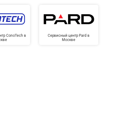
нтр ConoTech в
Сервисный центр Pard в
Сервисный ц
скве
Москве
Мо