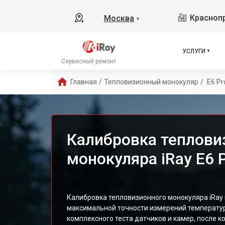
Краснопр
Москва
▼
УСЛУГИ
Сервисный ремонт
Главная
/
Тепловизионный монокуляр
/
 E6 Pr
Калибровка теплови
монокуляра iRay E6 
Калибровка тепловизионного монокуляра iRay
максимальной точности измерений температур
комплексного теста датчиков и камер, после 