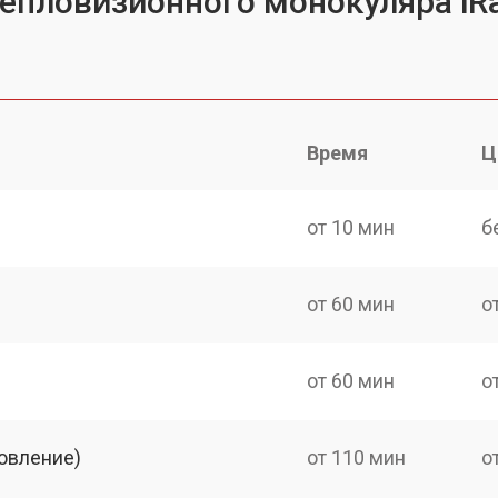
тепловизионного монокуляра iR
Время
Ц
от 10 мин
б
от 60 мин
о
от 60 мин
о
овление)
от 110 мин
о