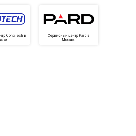
нтр ConoTech в
Сервисный центр Pard в
Сервисный ц
скве
Москве
Мо