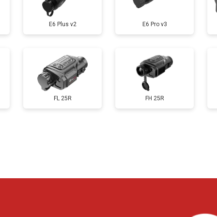
E6 Plus v2
E6 Pro v3
FL 25R
FH 25R
?