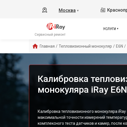
Краснопр
Москва
▼
УСЛУГИ
Сервисный ремонт
Главная
/
Тепловизионный монокуляр
/
E6N
/
Калибровка теплови
монокуляра iRay E6N
Калибровка тепловизионного монокуляра iRay
максимальной точности измерений температур
комплексного теста датчиков и камер, после 