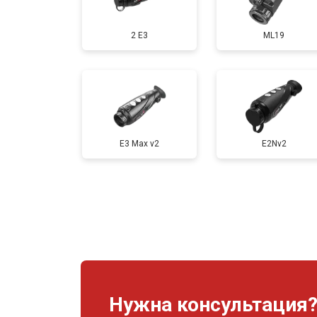
2 E3
ML19
E3 Max v2
E2Nv2
Нужна консультация