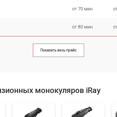
от 70 мин
о
от 80 мин
о
от 60 мин
о
Показать весь прайс
от 80 мин
о
от 70 мин
о
изионных монокуляров iRay