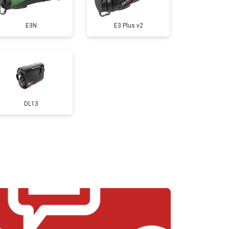
E3N
E3 Plus v2
DL13