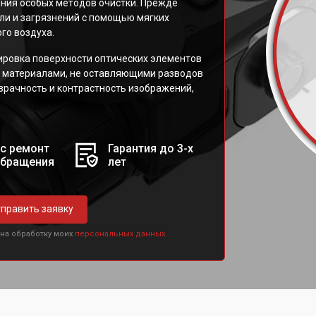
ния особых методов очистки. Прежде
ли и загрязнений с помощью мягких
го воздуха.
ировка поверхности оптических элементов
 материалами, не оставляющими разводов
зрачность и контрастность изображений,
с ремонт
Гарантия до 3-х
обращения
лет
править заявку
 на обработку моих
персональных данных.