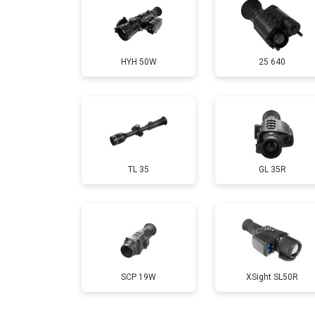
HYH 50W
25 640
TL 35
GL 35R
SCP 19W
ХSight SL50R