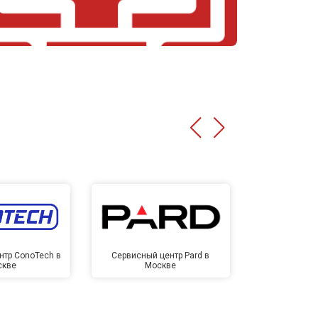
нтр ConoTech в
Сервисный центр Pard в
Сервисный ц
скве
Москве
Мо