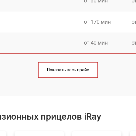
от 60 мин
о
от 170 мин
о
от 40 мин
о
от 170 мин
о
Показать весь прайс
от 90 мин
о
от 100 мин
о
зионных прицелов iRay
от 60 мин
о