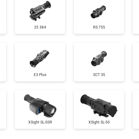
25 384
RS 755
E3 Plus
SCT 35
XSight SL-50R
XSight SL-50