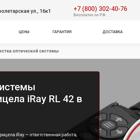
+7 (800) 302-40-76
олетарская ул., 16к1
Бесплатно по РФ
ЦЕНЫ
ГАРАНТИЯ
ДОСТАВКА
истка оптической системы
системы
цела iRay RL 42 в
рицела iRay — ответственная работа,