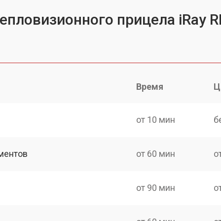
епловизионного прицела iRay R
Время
Ц
от 10 мин
б
ментов
от 60 мин
о
от 90 мин
о