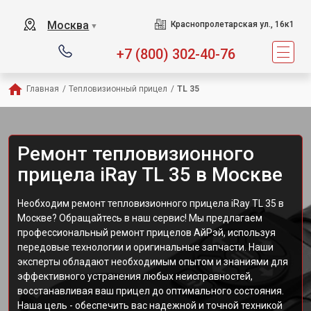
Москва
Краснопролетарская ул., 16к1
▼
+7 (800) 302-40-76
Главная
/
Тепловизионный прицел
/
TL 35
Ремонт тепловизионного
прицела iRay TL 35 в Москве
Необходим ремонт тепловизионного прицела iRay TL 35 в
Москве? Обращайтесь в наш сервис! Мы предлагаем
профессиональный ремонт прицелов АйРэй, используя
передовые технологии и оригинальные запчасти. Наши
эксперты обладают необходимым опытом и знаниями для
эффективного устранения любых неисправностей,
восстанавливая ваш прицел до оптимального состояния.
Наша цель - обеспечить вас надежной и точной техникой