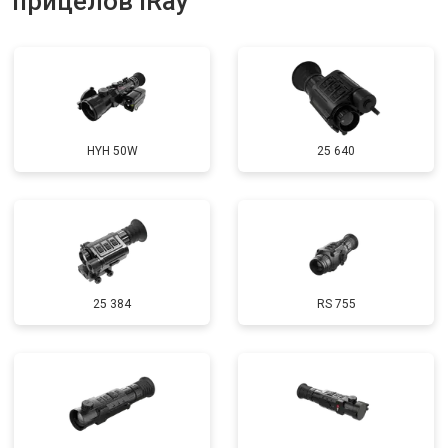
прицелов iRay
HYH 50W
25 640
25 384
RS 755