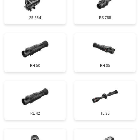
25 384
RS 755
RH 50
RH 35
RL 42
TL 35