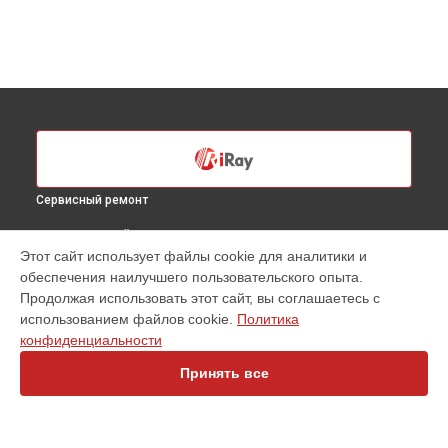
Сервисный ремонт
ВЫБЕРИ СВОЙ ГОРОД
Этот сайт использует файлы cookie для аналитики и
Чистка оптической системы тепловизионного прицела
обеспечения наилучшего пользовательского опыта.
xSight SH75 iRay в
Санкт-Петербурге
Продолжая использовать этот сайт, вы соглашаетесь с
Чистка оптической системы тепловизионного прицела
использованием файлов cookie.
Политика
xSight SH75 iRay в
Краснодаре
конфиденциальности
Чистка оптической системы тепловизионного прицела
xSight SH75 iRay в
Ростове-на-Дону
Принять все
Чистка оптической системы тепловизионного прицела
xSight SH75 iRay в
Нижнем Новгороде
Чистка оптической системы тепловизионного прицела
xSight SH75 iRay в
Новосибирске