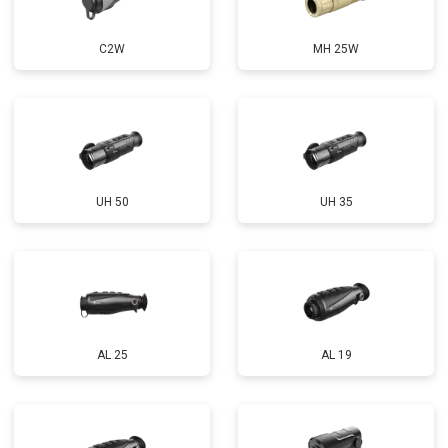
C2W
MH 25W
UH 50
UH 35
AL 25
AL 19