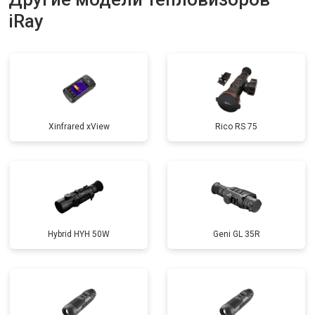
iRay
Xinfrared xView
Rico RS 75
Hybrid HYH 50W
Geni GL 35R